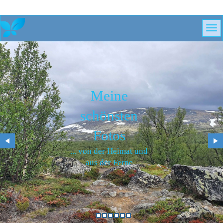
Meine
schönsten
Fotos
... von der Heimat und
aus der Ferne