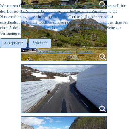
Wir nutzen Cookies auf unserer Website. Einige von ihnen sind essenziell für
den Betrieb der Seite, während andere uns helfen, diese Website und die
Nutzererfahrung zu verbessern (Tracking Cookies). Sie können selbst
entscheiden, ob Sie die Cookies zulassen möchten. Bitte beachten Sie, dass bei
einer Ablehnung womöglich nicht mehr alle Funktionalitäten der Seite zur
Verfügung stehen.
Akzeptieren
Ablehnen
Weitere Informationen
Impressum
|